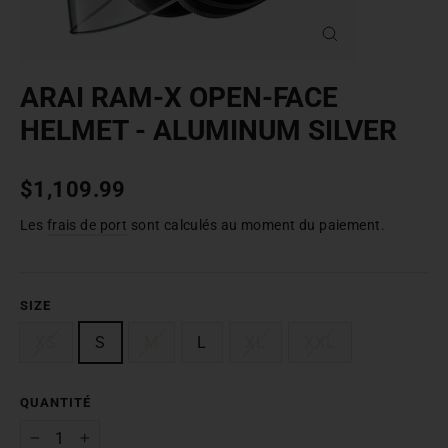
FERMER
(ESC)
ARAI RAM-X OPEN-FACE
HELMET - ALUMINUM SILVER
Prix
$1,109.99
normal
Les
frais de port
sont calculés au moment du paiement.
SIZE
XS
S
M
L
XL
XXL
QUANTITÉ