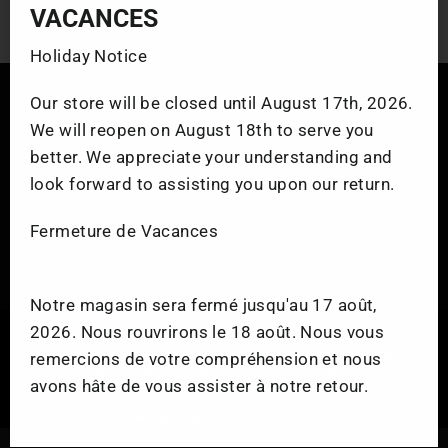
"Fer
VACANCES
(esc
Holiday Notice
Our store will be closed until August 17th, 2026.
We will reopen on August 18th to serve you
Facebook
Instag
Yo
better. We appreciate your understanding and
look forward to assisting you upon our return.
Fermeture de Vacances
VENTE ET SERVICE
ATELIER
Notre magasin sera fermé jusqu'au 17 août,
2026. Nous rouvrirons le 18 août. Nous vous
Nous utilisons des technologies sur notre site, telles que les cookies, pour
personnaliser le contenu et les publicités, pour fournir des fonctions de
MARQUES
remercions de votre compréhension et nous
médias sociaux et pour analyser le trafic de notre site web.
avons hâte de vous assister à notre retour.
© 2026 Atelier Motosport
AUTORISER TOUT
Paramètres des cookies