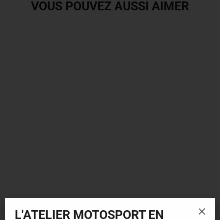
VOUS POUVEZ AUSSI AIMER
Arai Ram-X Open-Face Helmet -
Aluminum Silver
$1,109.99
L'ATELIER MOTOSPORT EN