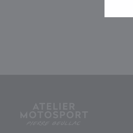
Bottes de moto Stylmartin
Shiver Low
$244.99