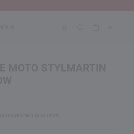
CHARIOT
SE CONNECTER
RECHERCHE
-NOUS
EN
DE MOTO STYLMARTIN
OW
lculés au moment du paiement.