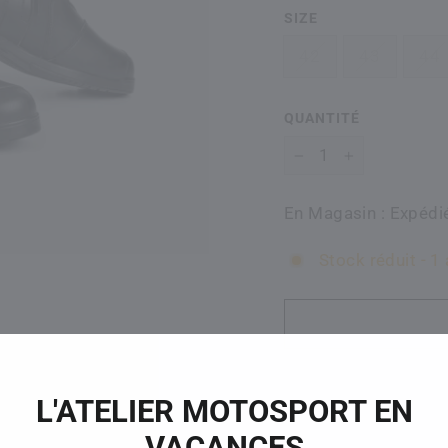
SIZE
42
43
44
QUANTITÉ
-
+
En Magasin : Expédié
Stock réduit - 1 
L'ATELIER MOTOSPORT EN
VACANCES