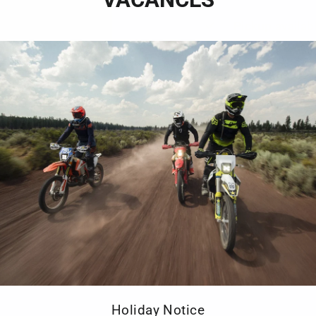
Pickup availab
Usually ready in 
View store inform
Fidèles au styl
sont le bon ch
lorsqu'ils se d
Ces bottes son
résistantes à l
unique.
Conçues en Ita
Holiday Notice