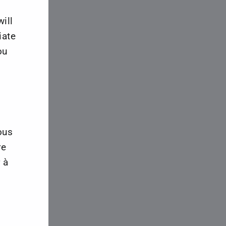
ill
iate
ou
ous
re
 à