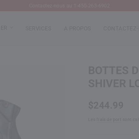
Contactez-nous au 1-450-263-6902
IER
SERVICES
A PROPOS
CONTACTEZ
BOTTES 
SHIVER L
Prix
$244.99
normal
Les
frais de port
sont ca