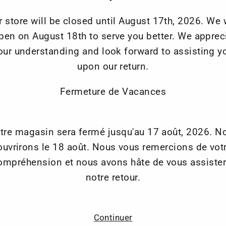
r store will be closed until August 17th, 2026. We w
pen on August 18th to serve you better. We apprec
VOUS POUVEZ AUSSI AIMER
our understanding and look forward to assisting y
upon our return.
Fermeture de Vacances
tre magasin sera fermé jusqu'au 17 août, 2026. N
ouvrirons le 18 août. Nous vous remercions de vot
ompréhension et nous avons hâte de vous assister
notre retour.
Continuer