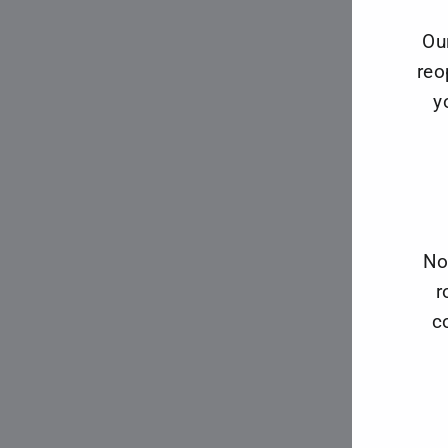
Ou
reo
y
No
r
c