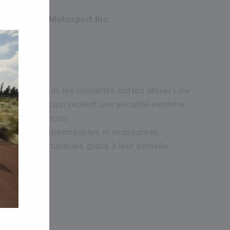
le at
Atelier Motosport Inc.
24 hours
ation
e de Stylmartin, les nouvelles bottes Shiver Low
oix pour ceux qui veulent une sécurité extrême
éplacent en moto.
t à la fois imperméables et respirantes,
'huile et antistatiques grâce à leur semelle
lie.