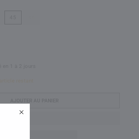
45
46
 en 1 à 2 jours
article restant
AJOUTER AU PANIER
"Fermer
(esc)"