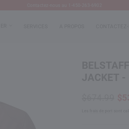
Contactez-nous au 1-450-263-6902
IER
SERVICES
A PROPOS
CONTACTEZ
BELSTAFF
JACKET -
Prix
Prix
$674.99
$5
normal
de
vente
Les
frais de port
sont ca