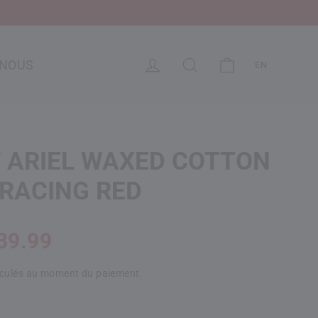
CHARIOT
SE CONNECTER
RECHERCHE
-NOUS
EN
 ARIEL WAXED COTTON
 RACING RED
39.99
lculés au moment du paiement.