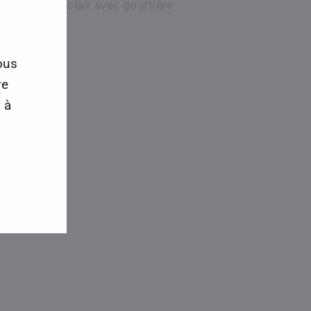
 fermeture éclair avec gouttière
ous
re
 à