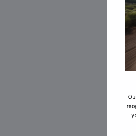
Ou
reo
y