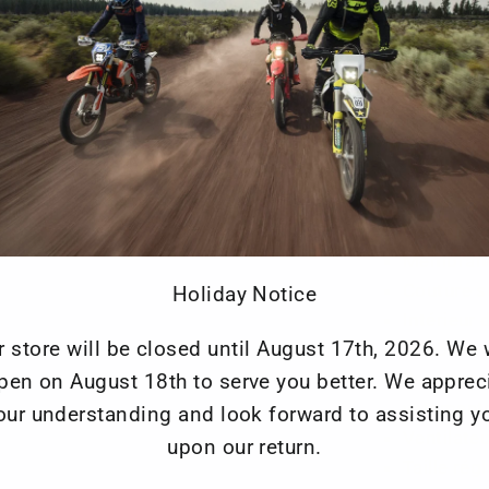
l'air et vous g
pratiques de l
enduit de silic
ajustements à l
fermetures écl
Armure am
l'épaule
Membrane
Couture su
Holiday Notice
Intérieur 
r store will be closed until August 17th, 2026. We w
Doublure 
Revêtemen
pen on August 18th to serve you better. We apprec
vêtement
our understanding and look forward to assisting y
Ventilateu
upon our return.
Taille rég