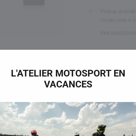
Pickup availab
Usually ready in 
View store inform
Une veste légèr
aussi à l'aise 
de l'espace urb
L'ATELIER MOTOSPORT EN
avec une doubl
VACANCES
en velours côte
British Miller
imperméable, e
doublure, qui 
vêtement. L'ar
épaules et les
tandis que les 