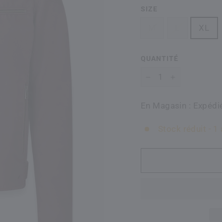
SIZE
M
L
XL
QUANTITÉ
-
+
En Magasin : Expédié
Stock réduit - 1 