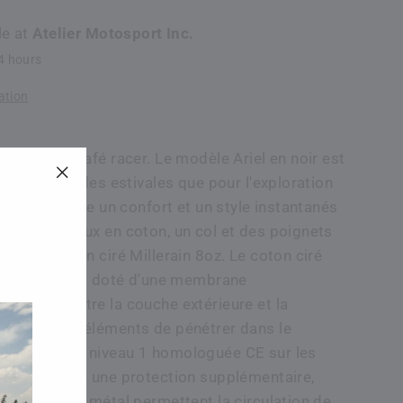
le at
Atelier Motosport Inc.
24 hours
ation
e de style café racer. Le modèle Ariel en noir est
pour les balades estivales que pour l'exploration
"Fermer
ain. Elle offre un confort et un style instantanés
(esc)"
ure à carreaux en coton, un col et des poignets
lé. Son coton ciré Millerain 8oz. Le coton ciré
ain de 8 oz est doté d'une membrane
ncastrée entre la couche extérieure et la
empêche les éléments de pénétrer dans le
mure D30 de niveau 1 homologuée CE sur les
 coudes offre une protection supplémentaire,
aérations en métal permettent la circulation de