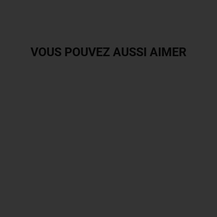
VOUS POUVEZ AUSSI AIMER
Fox Casque Racing V2 Dier - Dark