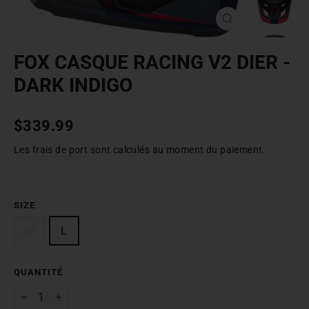
FERMER
(ESC)
FOX CASQUE RACING V2 DIER -
DARK INDIGO
Prix
$339.99
normal
Les
frais de port
sont calculés au moment du paiement.
SIZE
M
L
QUANTITÉ
-
+