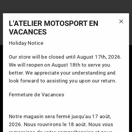
Indigo
$339.99
L'ATELIER MOTOSPORT EN
"Fer
VACANCES
(esc
Holiday Notice
Our store will be closed until August 17th, 2026.
We will reopen on August 18th to serve you
Facebook
Instag
Yo
better. We appreciate your understanding and
look forward to assisting you upon our return.
Fermeture de Vacances
VENTE ET SERVICE
ATELIER
Notre magasin sera fermé jusqu'au 17 août,
2026. Nous rouvrirons le 18 août. Nous vous
Nous utilisons des technologies sur notre site, telles que les cookies, pour
personnaliser le contenu et les publicités, pour fournir des fonctions de
MARQUES