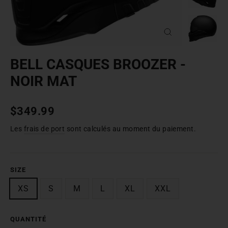
FERMER
(ESC)
BELL CASQUES BROOZER -
NOIR MAT
Prix
$349.99
normal
Les
frais de port
sont calculés au moment du paiement.
SIZE
XS
S
M
L
XL
XXL
QUANTITÉ