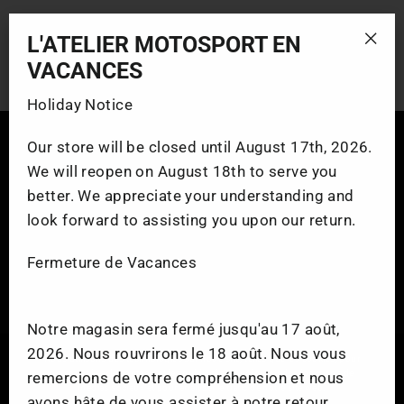
de $599.99
L'ATELIER MOTOSPORT EN
"Fer
VACANCES
(esc
Holiday Notice
Our store will be closed until August 17th, 2026.
We will reopen on August 18th to serve you
Facebook
Instag
Yo
better. We appreciate your understanding and
look forward to assisting you upon our return.
Fermeture de Vacances
VENTE ET SERVICE
ATELIER
Notre magasin sera fermé jusqu'au 17 août,
2026. Nous rouvrirons le 18 août. Nous vous
Nous utilisons des technologies sur notre site, telles que les cookies, pour
personnaliser le contenu et les publicités, pour fournir des fonctions de
MARQUES
remercions de votre compréhension et nous
médias sociaux et pour analyser le trafic de notre site web.
avons hâte de vous assister à notre retour.