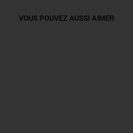
VOUS POUVEZ AUSSI AIMER
Veste en cuir Furygan Power