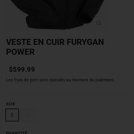
FERMER
(ESC)
VESTE EN CUIR FURYGAN
POWER
Prix
Prix
$599.99
normal
de
Les
frais de port
sont calculés au moment du paiement.
vente
SIZE
S
XL
QUANTITÉ